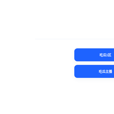
吃瓜1区
吃瓜主播